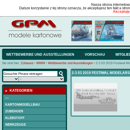
Nasza strona internetowa
Dalsze korzystanie z tej strony oznacza, że akceptujesz ten fakt a str
Akceptuję
WETTBEWERBE UND AUSSTELLUNGEN
VORSCHAU
MITGLI
Sie sind hier:
Zuhause
›
WWW
›
Wettbewerbe und Ausstellungen
›
2-3 03 2019 Festiwal Mo
2-3 03 2019 FESTIWAL MODELARS
KATEGORIEN
---
KARTONMODELLBAU
ZUBEHOER
KLEBSTOFF
WERKZEUGE