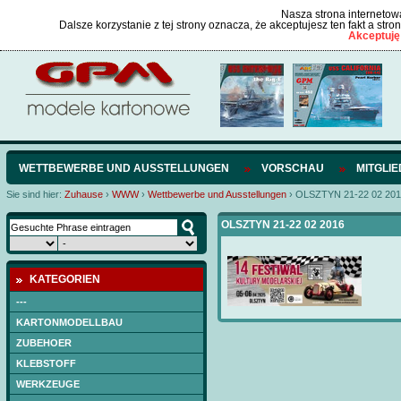
Nasza strona internetowa
Dalsze korzystanie z tej strony oznacza, że akceptujesz ten fakt a str
Akceptuję
WETTBEWERBE UND AUSSTELLUNGEN
VORSCHAU
MITGLI
Sie sind hier:
Zuhause
›
WWW
›
Wettbewerbe und Ausstellungen
›
OLSZTYN 21-22 02 20
OLSZTYN 21-22 02 2016
KATEGORIEN
---
KARTONMODELLBAU
ZUBEHOER
KLEBSTOFF
WERKZEUGE