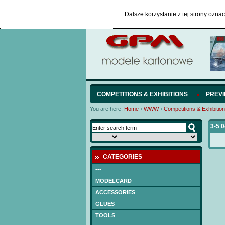
Dalsze korzystanie z tej strony ozna
COMPETITIONS & EXHIBITIONS
PREV
You are here:
Home
›
WWW
›
Competitions & Exhibitio
3-5 
CATEGORIES
---
MODELCARD
ACCESSORIES
GLUES
TOOLS