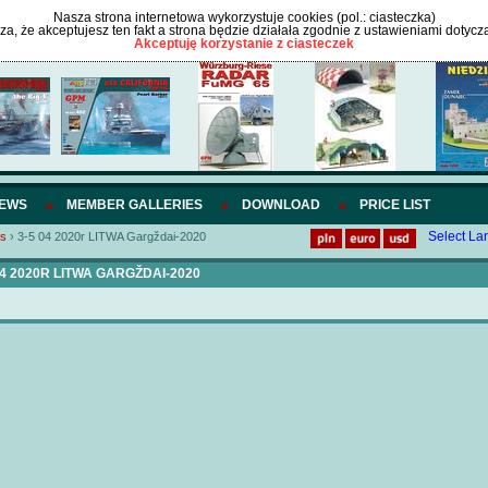
Nasza strona internetowa wykorzystuje cookies (pol.: ciasteczka)
cza, że akceptujesz ten fakt a strona będzie działała zgodnie z ustawieniami dotycz
Akceptuję korzystanie z ciasteczek
IEWS
MEMBER GALLERIES
DOWNLOAD
PRICE LIST
Select L
ns
›
3-5 04 2020r LITWA Gargždai-2020
04 2020R LITWA GARGŽDAI-2020