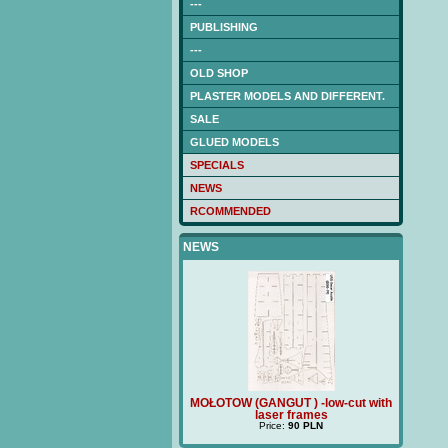
---
PUBLISHING
---
OLD SHOP
PLASTER MODELS AND DIFFERENT.
SALE
GLUED MODELS
SPECIALS
NEWS
RCOMMENDED
NEWS
OŁOTOW (GANGUT ) -low-cut with
MOŁOTOW (GANGUT ) -low-cut with
laser frames
laser frames
Price:
40 PLN
Price:
90 PLN