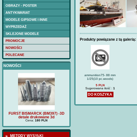
OBRAZY - POSTER
ANTYKWARIAT
MODELE GIPSOWE I INNE
WYPRZEDAŻ
SKLEJONE MODELE
Produkty powiązane z tą galerią:
PROMOCJE
NOWOŚCI
POLECANE
NOWOŚCI
ammunition75- 88 mm
1/25(10 pc.woods)
5 PLN
Sugerowana ilość :
1
DO KOSZYKA
9
FURST BISMARCK (BM397) -3D
FURST BISMARCK (BM397) -
FUR
ęgi
detale drukowane 3d
poklad drewniany
Cena:
180 PLN
Cena:
120 PLN
METODY WYSYŁKI