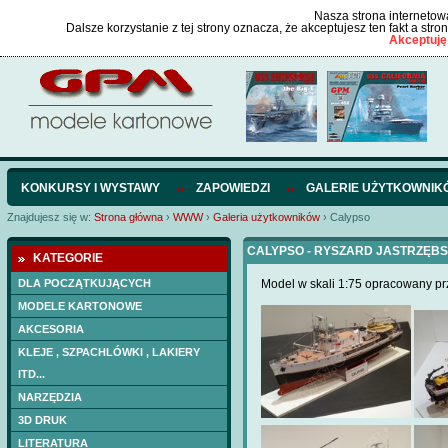
Nasza strona internetowa
Dalsze korzystanie z tej strony oznacza, że akceptujesz ten fakt a str
Akceptuję
KONKURSY I WYSTAWY
ZAPOWIEDZI
GALERIE UŻYTKOWNIK
Znajdujesz się w:
Strona główna
›
WWW
›
Galeria użytkowników
›
Calypso
CALYPSO - RYSZARD JASTRZĘBS
KATEGORIE
DLA POCZĄTKUJĄCYCH
Model w skali 1:75 opracowany p
MODELE KARTONOWE
AKCESORIA
KLEJE , SZPACHLÓWKI , LAKIERY
ITD...
NARZĘDZIA
3D DRUK
LITERATURA