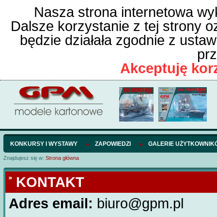
Nasza strona internetowa wyk
Dalsze korzystanie z tej strony o
będzie działała zgodnie z usta
prz
Akceptuję korz
KONKURSY I WYSTAWY
ZAPOWIEDZI
GALERIE UŻYTKOWNIK
Znajdujesz się w:
Strona główna
KONTAKT
Adres email:
biuro@gpm.pl